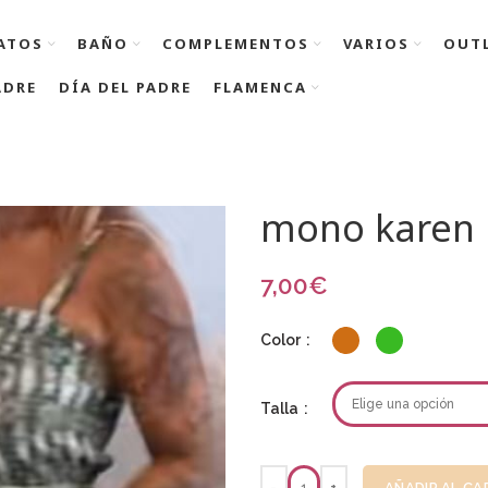
ATOS
BAÑO
COMPLEMENTOS
VARIOS
OUT
ADRE
DÍA DEL PADRE
FLAMENCA
mono karen
7,00
€
Color
Talla
AÑADIR AL CA