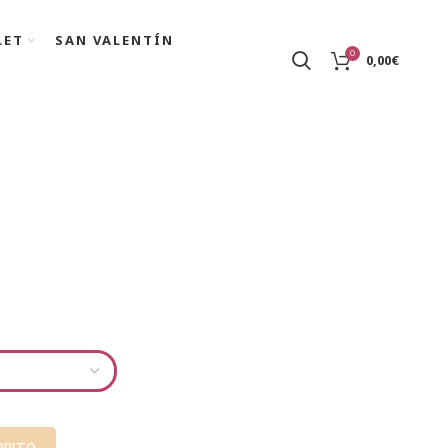
LET
SAN VALENTÍN
0
0,00
€
RRITO