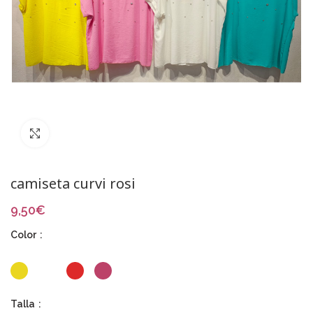
Click to enlarge
camiseta curvi rosi
9,50
€
Color
Talla