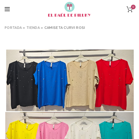
0
PORTADA
»
TIENDA
»
CAMISETA CURVI ROSI