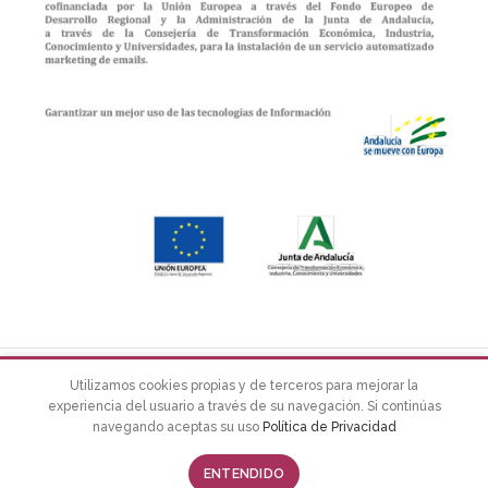
EL BAÚL DE PILUKY
2022 Design by
La Tribu
Estudio
Utilizamos cookies propias y de terceros para mejorar la
experiencia del usuario a través de su navegación. Si continúas
navegando aceptas su uso
Política de Privacidad
0
ENTENDIDO