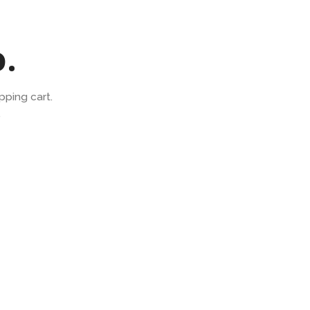
o.
ping cart.
.