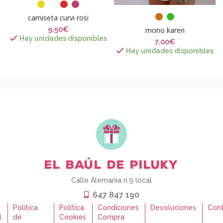
camiseta curvi rosi
9,50
€
mono karen
Hay unidades disponibles
7,00
€
Hay unidades disponibles
Calle Alemania n.9 local
647 847 190
o
Política
Política
Condiciones
Devoluciones
Con
l
de
Cookies
Compra