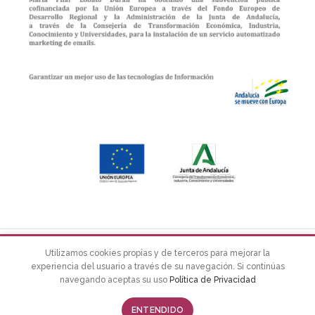
EL BAÚL DE PILUKY
2022 Design by
La Tribu
Estudio
Utilizamos cookies propias y de terceros para mejorar la
experiencia del usuario a través de su navegación. Si continúas
navegando aceptas su uso
Política de Privacidad
0
ENTENDIDO