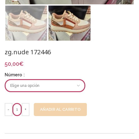
zg.nude 172446
50,00
€
Número
AÑADIR AL CARRITO