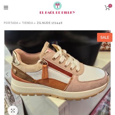
0
PORTADA
»
TIENDA
»
ZG.NUDE 172446
SALE
Click to enlarge