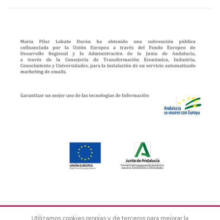
EL BAÚL DE PILUKY
2022 Design by
La Tribu
Estudio
Utilizamos cookies propias y de terceros para mejorar la