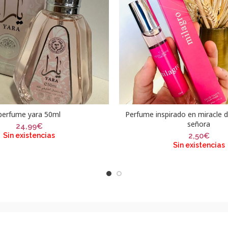
perfume yara 50ml
Perfume inspirado en miracle 
señora
24,99
€
Sin existencias
2,50
€
Sin existencias