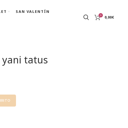
LET
SAN VALENTÍN
0
0,00
€
 yani tatus
RRITO