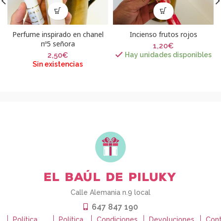
Perfume inspirado en chanel
Incienso frutos rojos
nº5 señora
1,20
€
2,50
€
Hay unidades disponibles
Sin existencias
Calle Alemania n.9 local
647 847 190
o
Política
Política
Condiciones
Devoluciones
Con