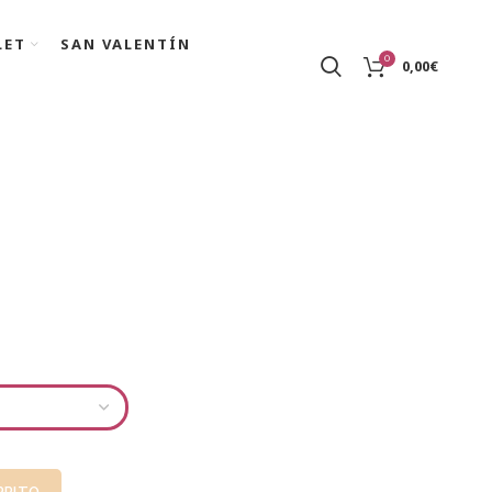
LET
SAN VALENTÍN
0
0,00
€
RRITO